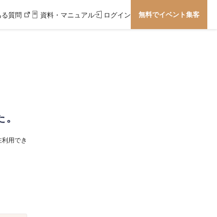
無料でイベント集客
ある質問
資料・マニュアル
ログイン
た。
在利用でき