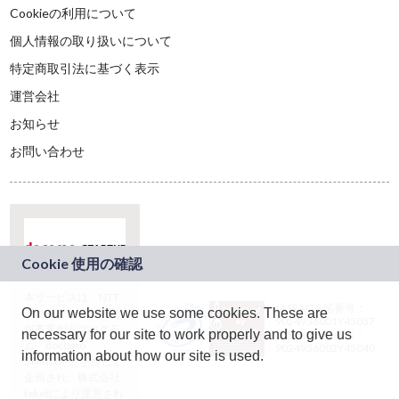
Cookieの利用について
個人情報の取り扱いについて
特定商取引法に基づく表示
運営会社
お知らせ
お問い合わせ
本サービスは、NTT
JASRAC許諾番号：
On our website we use some cookies. These are
ドコモグループの新
9024936001Y45037
規事業創出プログラ
necessary for our site to work properly and to give us
JASRAC許諾番号：
ム「docomo
9024936002Y45040
information about how our site is used.
STARTUP」を通じて
企画され、株式会社
teketにより運営され