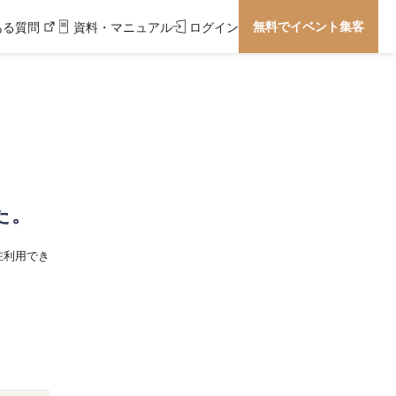
無料でイベント集客
ある質問
資料・マニュアル
ログイン
た。
在利用でき