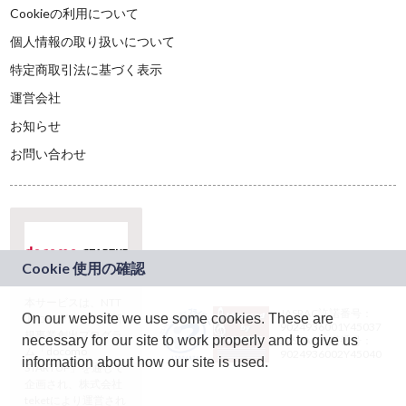
Cookieの利用について
個人情報の取り扱いについて
特定商取引法に基づく表示
運営会社
お知らせ
お問い合わせ
本サービスは、NTT
JASRAC許諾番号：
On our website we use some cookies. These are
ドコモグループの新
9024936001Y45037
規事業創出プログラ
necessary for our site to work properly and to give us
JASRAC許諾番号：
ム「docomo
9024936002Y45040
information about how our site is used.
STARTUP」を通じて
企画され、株式会社
teketにより運営され