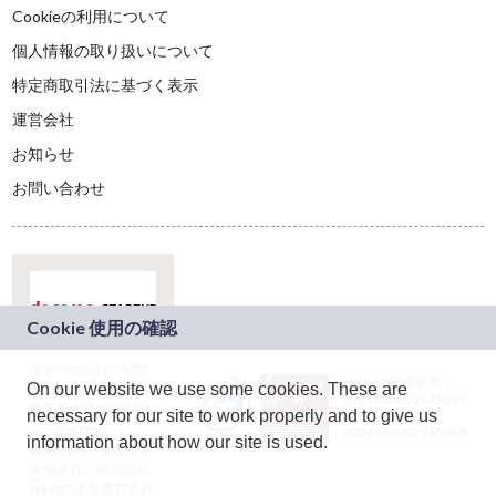
Cookieの利用について
個人情報の取り扱いについて
特定商取引法に基づく表示
運営会社
お知らせ
お問い合わせ
本サービスは、NTT
JASRAC許諾番号：
On our website we use some cookies. These are
ドコモグループの新
9024936001Y45037
規事業創出プログラ
necessary for our site to work properly and to give us
JASRAC許諾番号：
ム「docomo
9024936002Y45040
information about how our site is used.
STARTUP」を通じて
企画され、株式会社
teketにより運営され