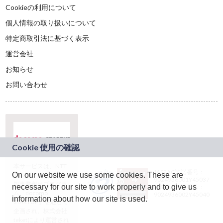
Cookieの利用について
個人情報の取り扱いについて
特定商取引法に基づく表示
運営会社
お知らせ
お問い合わせ
本サービスは、NTT
JASRAC許諾番号：
On our website we use some cookies. These are
ドコモグループの新
9024936001Y45037
規事業創出プログラ
necessary for our site to work properly and to give us
JASRAC許諾番号：
ム「docomo
9024936002Y45040
information about how our site is used.
STARTUP」を通じて
企画され、株式会社
teketにより運営され