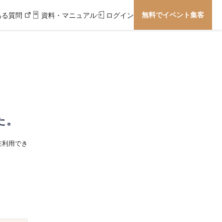
無料でイベント集客
ある質問
資料・マニュアル
ログイン
た。
在利用でき