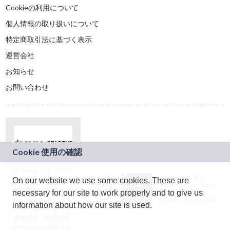
Cookieの利用について
個人情報の取り扱いについて
特定商取引法に基づく表示
運営会社
お知らせ
お問い合わせ
本サービスは、NTT
JASRAC許諾番号：
On our website we use some cookies. These are
ドコモグループの新
9024936001Y45037
規事業創出プログラ
necessary for our site to work properly and to give us
JASRAC許諾番号：
ム「docomo
9024936002Y45040
information about how our site is used.
STARTUP」を通じて
企画され、株式会社
teketにより運営され