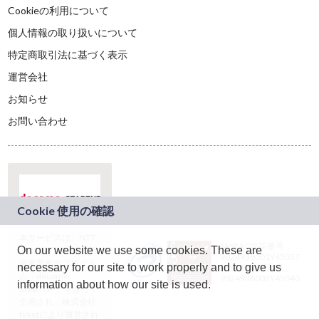
Cookieの利用について
個人情報の取り扱いについて
特定商取引法に基づく表示
運営会社
お知らせ
お問い合わせ
本サービスは、NTT
JASRAC許諾番号：
On our website we use some cookies. These are
ドコモグループの新
9024936001Y45037
規事業創出プログラ
necessary for our site to work properly and to give us
JASRAC許諾番号：
ム「docomo
9024936002Y45040
information about how our site is used.
STARTUP」を通じて
企画され、株式会社
teketにより運営され