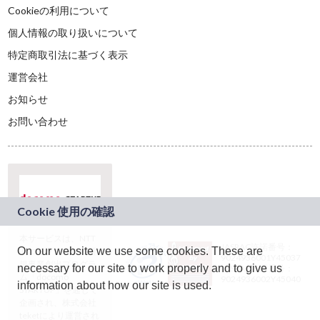
Cookieの利用について
個人情報の取り扱いについて
特定商取引法に基づく表示
運営会社
お知らせ
お問い合わせ
本サービスは、NTT
JASRAC許諾番号：
On our website we use some cookies. These are
ドコモグループの新
9024936001Y45037
規事業創出プログラ
necessary for our site to work properly and to give us
JASRAC許諾番号：
ム「docomo
9024936002Y45040
information about how our site is used.
STARTUP」を通じて
企画され、株式会社
teketにより運営され