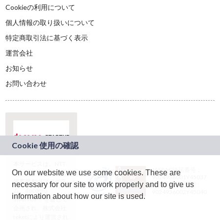
Cookieの利用について
個人情報の取り扱いについて
特定商取引法に基づく表示
運営会社
お知らせ
お問い合わせ
本サービスは、NTT
JASRAC許諾番号：
On our website we use some cookies. These are
ドコモグループの新
9024936001Y45037
規事業創出プログラ
necessary for our site to work properly and to give us
JASRAC許諾番号：
ム「docomo
9024936002Y45040
information about how our site is used.
STARTUP」を通じて
企画され、株式会社
teketにより運営され