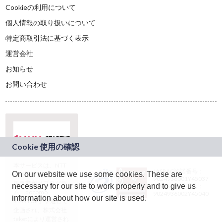
Cookieの利用について
個人情報の取り扱いについて
特定商取引法に基づく表示
運営会社
お知らせ
お問い合わせ
本サービスは、NTT
JASRAC許諾番号：
On our website we use some cookies. These are
ドコモグループの新
9024936001Y45037
規事業創出プログラ
necessary for our site to work properly and to give us
JASRAC許諾番号：
ム「docomo
9024936002Y45040
information about how our site is used.
STARTUP」を通じて
企画され、株式会社
teketにより運営され