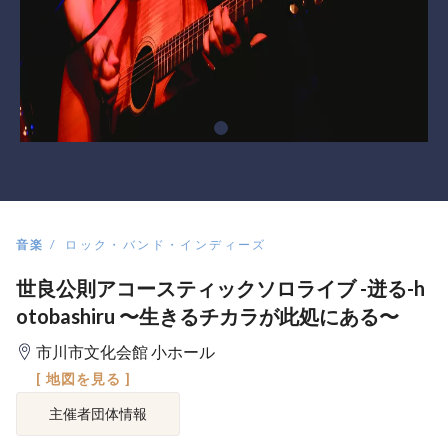
音楽
ロック・バンド・インディーズ
世良公則アコースティックソロライブ -迸る-h
otobashiru 〜生きるチカラが此処にある〜
市川市文化会館 小ホール
[ 地図を見る ]
主催者団体情報