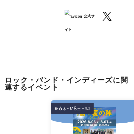
公式サ
イト
ロック・バンド・インディーズに関
連するイベント
6
8
8/
~
8/
木
土
+ 他 2