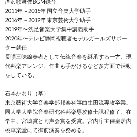
滝沢歌舞伎BGM録音。
2011年～2015年 国立音楽大学助手
2016年～2019年 東京芸術大学助手
2019年〜洗足音楽大学集中講義助手
2020年〜テレビ静岡視聴者モデルガールズサポー
ター就任
長唄三味線奏者として伝統音楽を継承する一方、現
代邦楽アレンジ、作曲も手がけるなど多方面で活動
をしている。
石本かおり（箏）
東京藝術大学音楽学部邦楽科箏曲生田流専攻卒業。
同大学大学院音楽研究科邦楽専攻修士課程修了。在
学中、宮城賞と同声会賞を受賞。宮内庁主催皇居内
桃華楽堂にて御前演奏を務める。