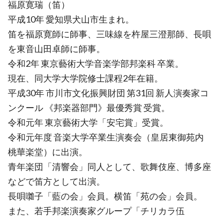
福原寛瑞（笛）
平成10年 愛知県犬山市生まれ。
笛を福原寛師に師事、三味線を杵屋三澄那師、長唄
を東音山田卓師に師事。
令和2年 東京藝術大学音楽学部邦楽科 卒業。
現在、同大学大学院修士課程2年在籍。
平成30年 市川市文化振興財団 第31回 新人演奏家コ
ンクール 《邦楽器部門》最優秀賞 受賞。
令和元年 東京藝術大学「安宅賞」受賞。
令和元年度 音楽大学卒業生演奏会（皇居東御苑内
桃華楽堂）に出演。
青年楽団「清響会」同人として、歌舞伎座、博多座
などで笛方として出演。
長唄囃子「藍の会」会員。横笛「苑の会」会員。
また、若手邦楽演奏家グループ「チリカラ伍