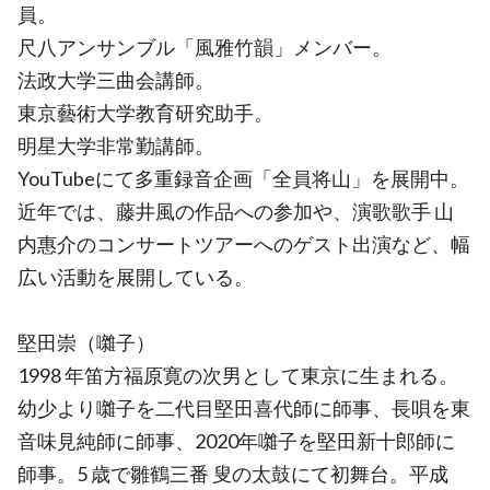
員。
尺八アンサンブル「風雅竹韻」メンバー。
法政大学三曲会講師。
東京藝術大学教育研究助手。
明星大学非常勤講師。
YouTubeにて多重録音企画「全員将山」を展開中。
近年では、藤井風の作品への参加や、演歌歌手 山
内惠介のコンサートツアーへのゲスト出演など、幅
広い活動を展開している。
堅田崇（囃子）
1998 年笛方福原寛の次男として東京に生まれる。
幼少より囃子を二代目堅田喜代師に師事、長唄を東
音味見純師に師事、2020年囃子を堅田新十郎師に
師事。5 歳で雛鶴三番 叟の太鼓にて初舞台。平成