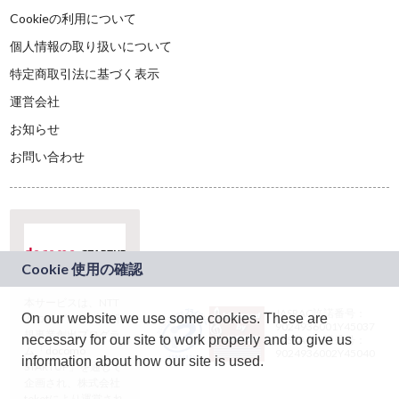
Cookieの利用について
個人情報の取り扱いについて
特定商取引法に基づく表示
運営会社
お知らせ
お問い合わせ
本サービスは、NTT
JASRAC許諾番号：
On our website we use some cookies. These are
ドコモグループの新
9024936001Y45037
規事業創出プログラ
necessary for our site to work properly and to give us
JASRAC許諾番号：
ム「docomo
9024936002Y45040
information about how our site is used.
STARTUP」を通じて
企画され、株式会社
teketにより運営され