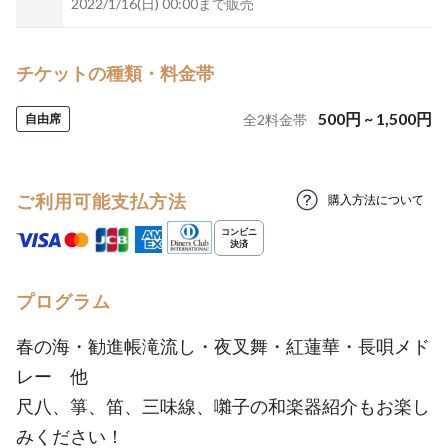
2022/1/16(日) 00:00まで販売
チケットの種類・料金帯
500
円
~
1,500
円
自由席
全
2
料金帯
ご利用可能支払方法
購入方法について
プログラム
春の海・勧進帳滝流し・夜叉舞・紅蓮華・長唄メド
レー 他
尺八、箏、笛、三味線、囃子の和楽器紹介もお楽し
みください！