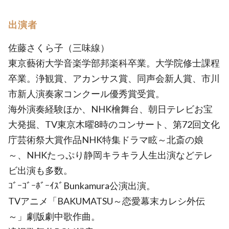
出演者
佐藤さくら子（三味線）
東京藝術大学音楽学部邦楽科卒業。大学院修士課程
卒業。浄観賞、アカンサス賞、同声会新人賞、市川
市新人演奏家コンクール優秀賞受賞。
海外演奏経験ほか、NHK檜舞台、朝日テレビお宝
大発掘、TV東京木曜8時のコンサート、第72回文化
庁芸術祭大賞作品NHK特集ドラマ眩～北斎の娘
～、NHKたっぷり静岡キラキラ人生出演などテレ
ビ出演も多数。
ｺﾞｰｺﾞｰﾎﾞｰｲｽﾞBunkamura公演出演。
TVアニメ「BAKUMATSU～恋愛幕末カレシ外伝
～」劇版劇中歌作曲。