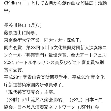
Chirikaralllll」として古典から創作曲など幅広く活動
中。
長谷川将山（尺八）
藤原道山に師事。
東京藝術大学卒業。同大学大学院修了。
同声会賞、第28回市川市文化振興財団新人演奏家コ
ンクール（邦楽部門）最優秀賞、藝大アートフェス
2021 アートルネッサンス賞及びゲスト審査員特別
賞を受賞。
平成28年度 青山音楽財団奨学生、平成30年度 文化
庁新進芸術家国内研修員修了。
「現代邦楽研究会」主宰。
（公財）都山流尺八楽会 師範、（公社）日本三曲
協会、日本尺八演奏家ネットワーク（JSPN）会