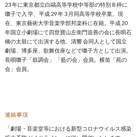
23 年に東京都立白鷗高等学校中等部の特別 B 枠に
囃子で入 学、平成 29 年 3 月同高等学校卒業。現
在、東京藝術大学音楽学部邦楽科に在籍。平成 20
年国立小劇場にて四世寶山左衛門追善の会に長唄石
橋の太鼓にて出演する他、清響 会同人として国立
劇場、博多座、歌舞伎座などで囃子方として出演。
長唄囃子「鼓調会」 「藍の会」会員。横笛「苑の
会」会員。
連絡事項
「劇場・音楽堂等における新型コロナウイルス感染