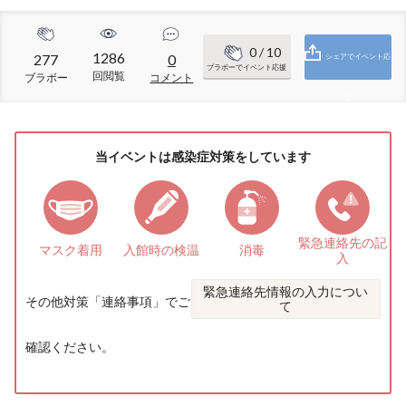
0
/ 10
1286
277
0
シェアでイベント応
ブラボーでイベント応援
回閲覧
ブラボー
コメント
援
当イベントは感染症対策をしています
緊急連絡先の
記
マスク着用
入館時の検温
消毒
入
緊急連絡先情報の入力につい
その他対策「
連絡事項
」でご
て
確認ください。