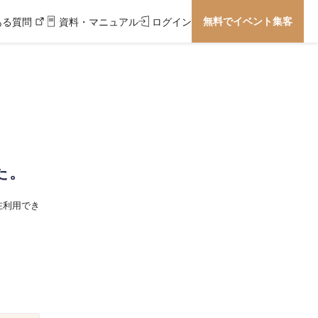
無料でイベント集客
ある質問
資料・マニュアル
ログイン
た。
在利用でき