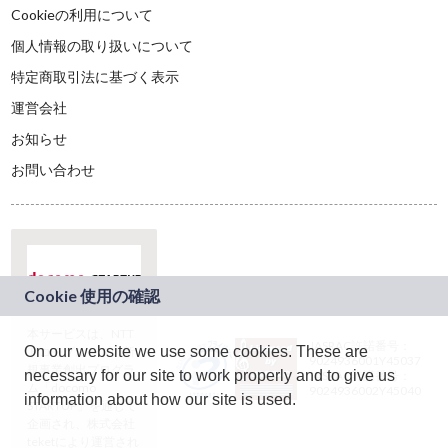
Cookieの利用について
個人情報の取り扱いについて
特定商取引法に基づく表示
運営会社
お知らせ
お問い合わせ
本サービスは、NTT
JASRAC許諾番号：
On our website we use some cookies. These are
ドコモグループの新
9024936001Y45037
規事業創出プログラ
necessary for our site to work properly and to give us
JASRAC許諾番号：
ム「docomo
9024936002Y45040
information about how our site is used.
STARTUP」を通じて
企画され、株式会社
teketにより運営され