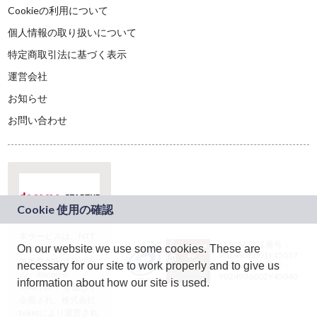
Cookieの利用について
個人情報の取り扱いについて
特定商取引法に基づく表示
運営会社
お知らせ
お問い合わせ
本サービスは、NTT
JASRAC許諾番号：
On our website we use some cookies. These are
ドコモグループの新
9024936001Y45037
規事業創出プログラ
necessary for our site to work properly and to give us
JASRAC許諾番号：
ム「docomo
9024936002Y45040
information about how our site is used.
STARTUP」を通じて
企画され、株式会社
teketにより運営され