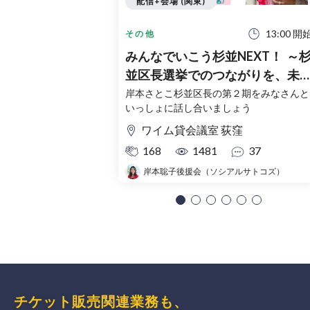
配信+会場 (関東)
13:00 開
その他
みんなでいこう杉並NEXT！ ～
並区長選挙でのつながりを、未
へ～
岸本さとこ杉並区長の第２期をみなさんと
いっしょに話し合いましょう
ワイム貸会議室 荻窪
168
1481
37
岸本聡子後援会（ソシアルサトコズ）
チケット販売関連業務も、