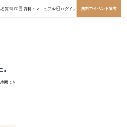
無料でイベント集客
ある質問
資料・マニュアル
ログイン
た。
在利用でき