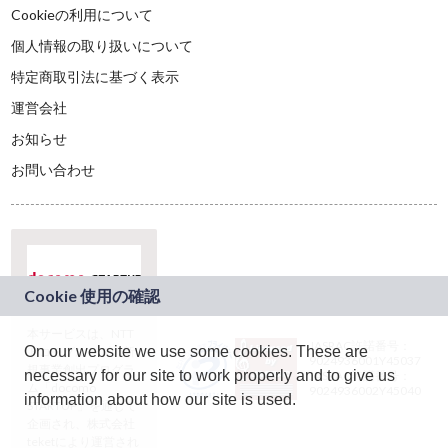
Cookieの利用について
個人情報の取り扱いについて
特定商取引法に基づく表示
運営会社
お知らせ
お問い合わせ
本サービスは、NTT
JASRAC許諾番号：
On our website we use some cookies. These are
ドコモグループの新
9024936001Y45037
規事業創出プログラ
necessary for our site to work properly and to give us
JASRAC許諾番号：
ム「docomo
9024936002Y45040
information about how our site is used.
STARTUP」を通じて
企画され、株式会社
teketにより運営され