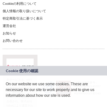
Cookieの利用について
個人情報の取り扱いについて
特定商取引法に基づく表示
運営会社
お知らせ
お問い合わせ
本サービスは、NTT
JASRAC許諾番号：
On our website we use some cookies. These are
ドコモグループの新
9024936001Y45037
規事業創出プログラ
necessary for our site to work properly and to give us
JASRAC許諾番号：
ム「docomo
9024936002Y45040
information about how our site is used.
STARTUP」を通じて
企画され、株式会社
teketにより運営され