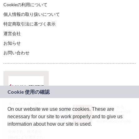
Cookieの利用について
個人情報の取り扱いについて
特定商取引法に基づく表示
運営会社
お知らせ
お問い合わせ
本サービスは、NTT
JASRAC許諾番号：
On our website we use some cookies. These are
ドコモグループの新
9024936001Y45037
規事業創出プログラ
necessary for our site to work properly and to give us
JASRAC許諾番号：
ム「docomo
9024936002Y45040
information about how our site is used.
STARTUP」を通じて
企画され、株式会社
teketにより運営され