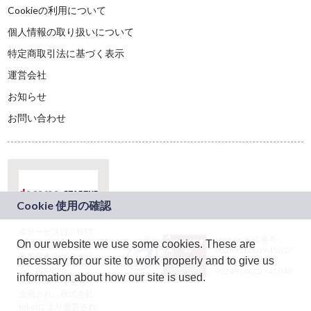
Cookieの利用について
個人情報の取り扱いについて
特定商取引法に基づく表示
運営会社
お知らせ
お問い合わせ
本サービスは、NTT
JASRAC許諾番号：
On our website we use some cookies. These are
ドコモグループの新
9024936001Y45037
規事業創出プログラ
necessary for our site to work properly and to give us
JASRAC許諾番号：
ム「docomo
9024936002Y45040
information about how our site is used.
STARTUP」を通じて
企画され、株式会社
teketにより運営され