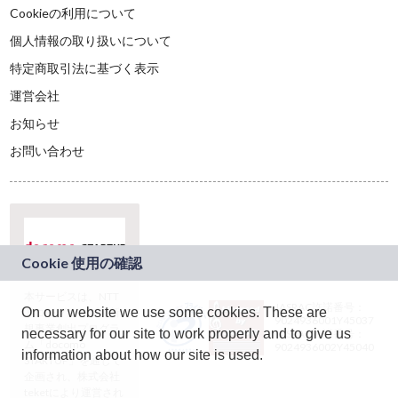
Cookieの利用について
個人情報の取り扱いについて
特定商取引法に基づく表示
運営会社
お知らせ
お問い合わせ
本サービスは、NTT
JASRAC許諾番号：
On our website we use some cookies. These are
ドコモグループの新
9024936001Y45037
規事業創出プログラ
necessary for our site to work properly and to give us
JASRAC許諾番号：
ム「docomo
9024936002Y45040
information about how our site is used.
STARTUP」を通じて
企画され、株式会社
teketにより運営され