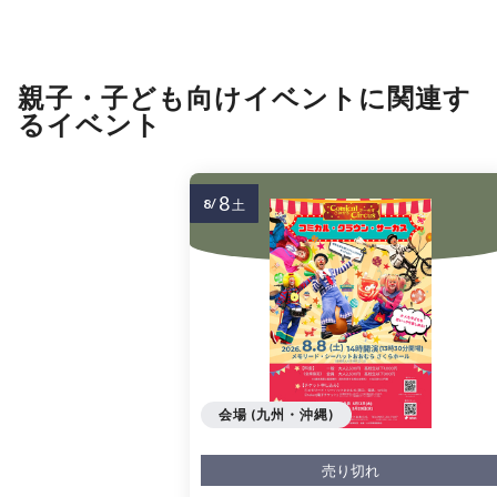
親子・子ども向けイベントに関連す
るイベント
8
8/
土
会場 (九州・沖縄)
売り切れ