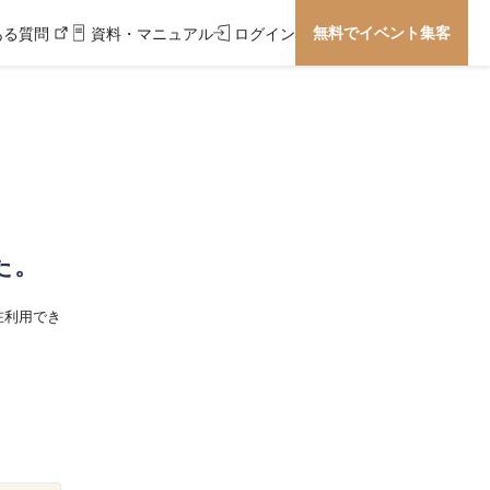
無料でイベント集客
ある質問
資料・マニュアル
ログイン
た。
在利用でき