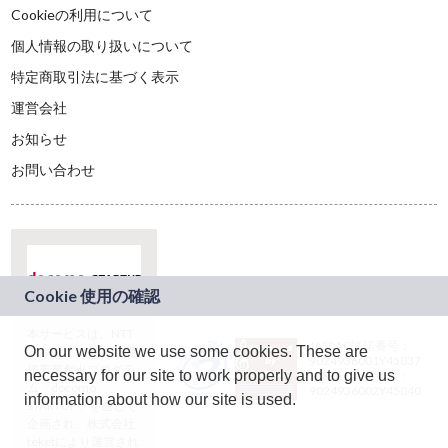
Cookieの利用について
個人情報の取り扱いについて
特定商取引法に基づく表示
運営会社
お知らせ
お問い合わせ
本サービスは、NTT
JASRAC許諾番号：
On our website we use some cookies. These are
ドコモグループの新
9024936001Y45037
規事業創出プログラ
necessary for our site to work properly and to give us
JASRAC許諾番号：
ム「docomo
9024936002Y45040
information about how our site is used.
STARTUP」を通じて
企画され、株式会社
teketにより運営され