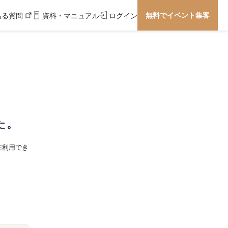
無料でイベント集客
ある質問
資料・マニュアル
ログイン
た。
在利用でき