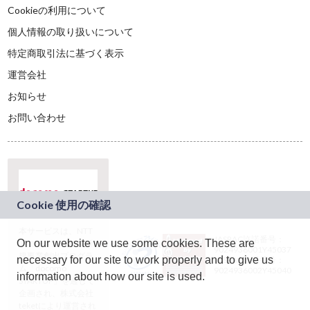
Cookieの利用について
個人情報の取り扱いについて
特定商取引法に基づく表示
運営会社
お知らせ
お問い合わせ
本サービスは、NTT
JASRAC許諾番号：
On our website we use some cookies. These are
ドコモグループの新
9024936001Y45037
規事業創出プログラ
necessary for our site to work properly and to give us
JASRAC許諾番号：
ム「docomo
9024936002Y45040
information about how our site is used.
STARTUP」を通じて
企画され、株式会社
teketにより運営され