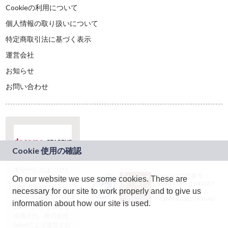
Cookieの利用について
個人情報の取り扱いについて
特定商取引法に基づく表示
運営会社
お知らせ
お問い合わせ
本サービスは、NTT
JASRAC許諾番号：
On our website we use some cookies. These are
ドコモグループの新
9024936001Y45037
規事業創出プログラ
necessary for our site to work properly and to give us
JASRAC許諾番号：
ム「docomo
9024936002Y45040
information about how our site is used.
STARTUP」を通じて
企画され、株式会社
teketにより運営され