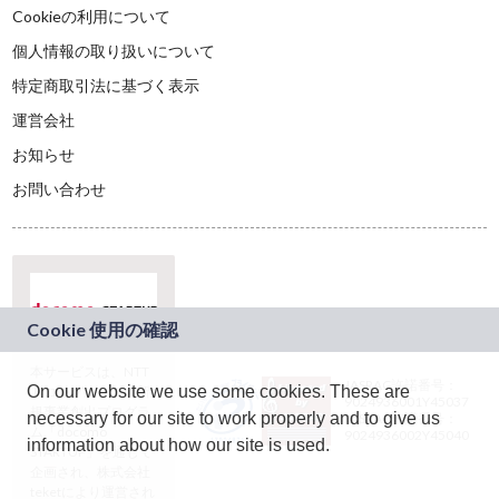
Cookieの利用について
個人情報の取り扱いについて
特定商取引法に基づく表示
運営会社
お知らせ
お問い合わせ
本サービスは、NTT
JASRAC許諾番号：
On our website we use some cookies. These are
ドコモグループの新
9024936001Y45037
規事業創出プログラ
necessary for our site to work properly and to give us
JASRAC許諾番号：
ム「docomo
9024936002Y45040
information about how our site is used.
STARTUP」を通じて
企画され、株式会社
teketにより運営され