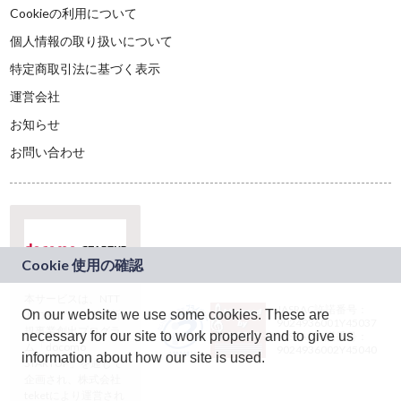
Cookieの利用について
個人情報の取り扱いについて
特定商取引法に基づく表示
運営会社
お知らせ
お問い合わせ
本サービスは、NTT
JASRAC許諾番号：
On our website we use some cookies. These are
ドコモグループの新
9024936001Y45037
規事業創出プログラ
necessary for our site to work properly and to give us
JASRAC許諾番号：
ム「docomo
9024936002Y45040
information about how our site is used.
STARTUP」を通じて
企画され、株式会社
teketにより運営され