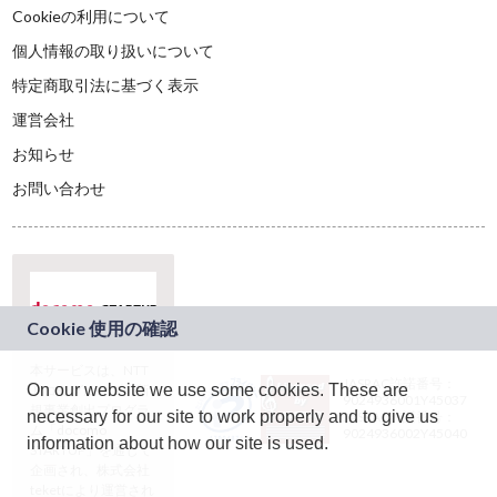
Cookieの利用について
個人情報の取り扱いについて
特定商取引法に基づく表示
運営会社
お知らせ
お問い合わせ
本サービスは、NTT
JASRAC許諾番号：
On our website we use some cookies. These are
ドコモグループの新
9024936001Y45037
規事業創出プログラ
necessary for our site to work properly and to give us
JASRAC許諾番号：
ム「docomo
9024936002Y45040
information about how our site is used.
STARTUP」を通じて
企画され、株式会社
teketにより運営され