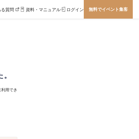
無料でイベント集客
ある質問
資料・マニュアル
ログイン
た。
在利用でき