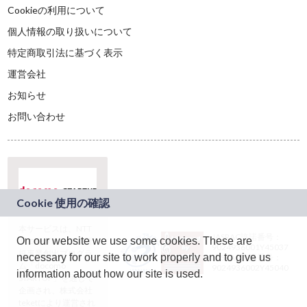
Cookieの利用について
個人情報の取り扱いについて
特定商取引法に基づく表示
運営会社
お知らせ
お問い合わせ
本サービスは、NTT
JASRAC許諾番号：
On our website we use some cookies. These are
ドコモグループの新
9024936001Y45037
規事業創出プログラ
necessary for our site to work properly and to give us
JASRAC許諾番号：
ム「docomo
9024936002Y45040
information about how our site is used.
STARTUP」を通じて
企画され、株式会社
teketにより運営され