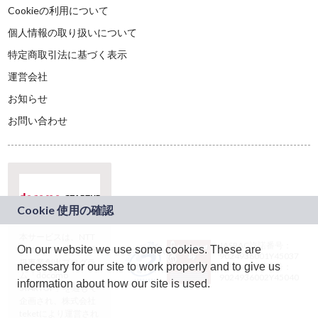
Cookieの利用について
個人情報の取り扱いについて
特定商取引法に基づく表示
運営会社
お知らせ
お問い合わせ
本サービスは、NTT
JASRAC許諾番号：
On our website we use some cookies. These are
ドコモグループの新
9024936001Y45037
規事業創出プログラ
necessary for our site to work properly and to give us
JASRAC許諾番号：
ム「docomo
9024936002Y45040
information about how our site is used.
STARTUP」を通じて
企画され、株式会社
teketにより運営され