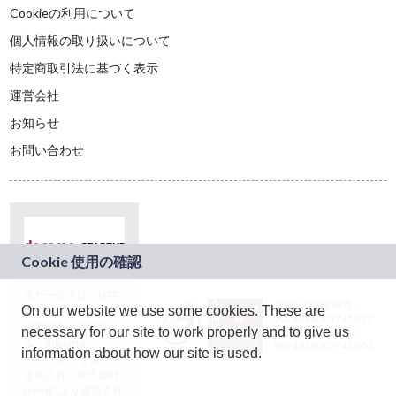
Cookieの利用について
個人情報の取り扱いについて
特定商取引法に基づく表示
運営会社
お知らせ
お問い合わせ
本サービスは、NTT
JASRAC許諾番号：
On our website we use some cookies. These are
ドコモグループの新
9024936001Y45037
規事業創出プログラ
necessary for our site to work properly and to give us
JASRAC許諾番号：
ム「docomo
9024936002Y45040
information about how our site is used.
STARTUP」を通じて
企画され、株式会社
teketにより運営され