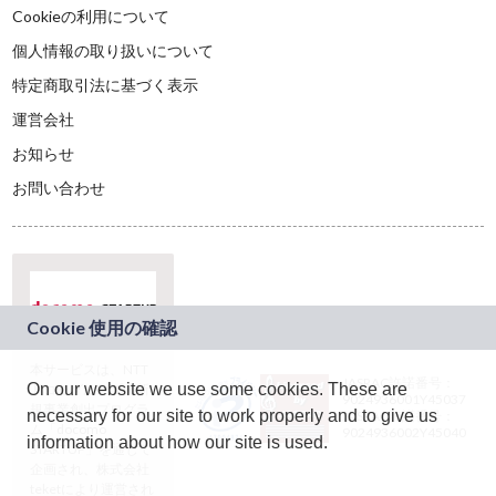
Cookieの利用について
個人情報の取り扱いについて
特定商取引法に基づく表示
運営会社
お知らせ
お問い合わせ
本サービスは、NTT
JASRAC許諾番号：
On our website we use some cookies. These are
ドコモグループの新
9024936001Y45037
規事業創出プログラ
necessary for our site to work properly and to give us
JASRAC許諾番号：
ム「docomo
9024936002Y45040
information about how our site is used.
STARTUP」を通じて
企画され、株式会社
teketにより運営され