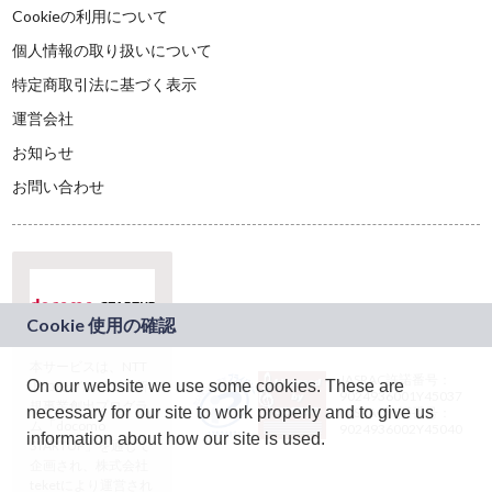
Cookieの利用について
個人情報の取り扱いについて
特定商取引法に基づく表示
運営会社
お知らせ
お問い合わせ
本サービスは、NTT
JASRAC許諾番号：
On our website we use some cookies. These are
ドコモグループの新
9024936001Y45037
規事業創出プログラ
necessary for our site to work properly and to give us
JASRAC許諾番号：
ム「docomo
9024936002Y45040
information about how our site is used.
STARTUP」を通じて
企画され、株式会社
teketにより運営され