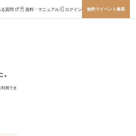
無料でイベント集客
ある質問
資料・マニュアル
ログイン
た。
在利用でき