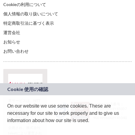
Cookieの利用について
個人情報の取り扱いについて
特定商取引法に基づく表示
運営会社
お知らせ
お問い合わせ
本サービスは、NTT
JASRAC許諾番号：
On our website we use some cookies. These are
ドコモグループの新
9024936001Y45037
規事業創出プログラ
necessary for our site to work properly and to give us
JASRAC許諾番号：
ム「docomo
9024936002Y45040
information about how our site is used.
STARTUP」を通じて
企画され、株式会社
teketにより運営され