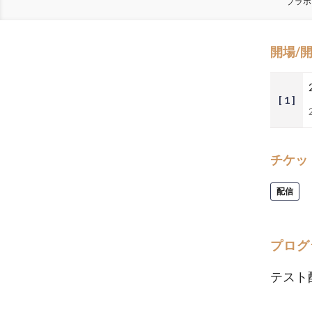
ブラボ
開場/
[ 1 ]
チケッ
配信
プログ
テスト