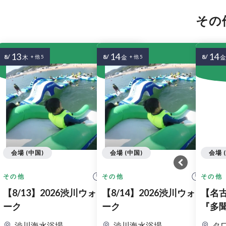
その
13
14
14
8/
8/
8/
木
+ 他 5
金
+ 他 5
金
会場 (中国)
会場 (中国)
会場 
10:00 開始
10:00
その他
その他
その他
【8/13】2026渋川ウォーターパ
【8/14】2026渋川ウォーター
【名
ーク
ーク
『多
UP S
渋川海水浴場
渋川海水浴場
タ