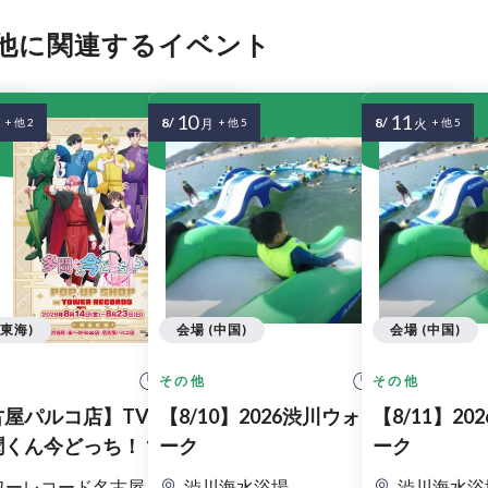
他に関連するイベント
10
11
8/
8/
+ 他 2
月
+ 他 5
火
+ 他 5
(東海)
会場 (中国)
会場 (中国)
 開始
10:30 開始
10:00 開始
その他
その他
パ
古屋パルコ店】TVアニメ
【8/10】2026渋川ウォーターパ
【8/11】2
聞くん今どっち！？』POP
ーク
ーク
HOP in TOWER RECORDS入
ワーレコード名古屋パルコ店
渋川海水浴場
渋川海水浴