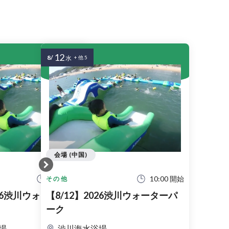
12
8/
水
+ 他 5
会場 (中国)
10:00 開始
10:00 開始
その他
026渋川ウォーターパ
【8/12】2026渋川ウォーターパ
ーク
場
渋川海水浴場