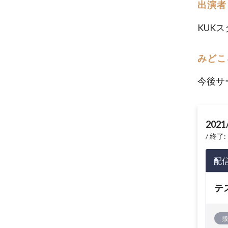
出演者
KUK
みどこ
今後サ
2021
終了: 
配
テ