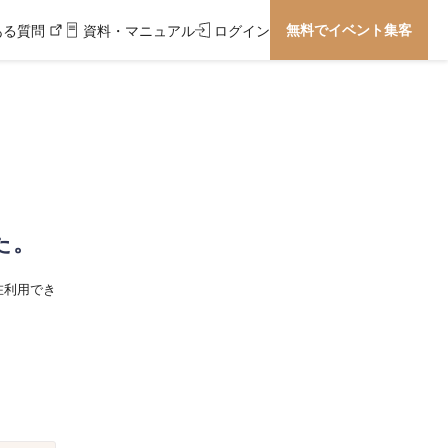
無料でイベント集客
ある質問
資料・マニュアル
ログイン
た。
在利用でき