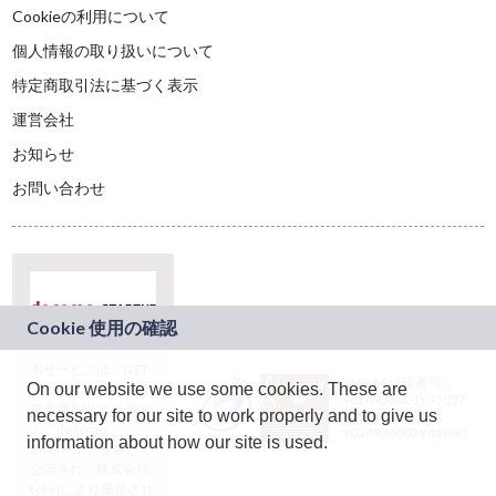
Cookieの利用について
個人情報の取り扱いについて
特定商取引法に基づく表示
運営会社
お知らせ
お問い合わせ
本サービスは、NTT
JASRAC許諾番号：
On our website we use some cookies. These are
ドコモグループの新
9024936001Y45037
規事業創出プログラ
necessary for our site to work properly and to give us
JASRAC許諾番号：
ム「docomo
9024936002Y45040
information about how our site is used.
STARTUP」を通じて
企画され、株式会社
teketにより運営され