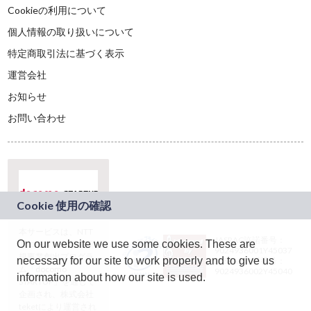
Cookieの利用について
個人情報の取り扱いについて
特定商取引法に基づく表示
運営会社
お知らせ
お問い合わせ
本サービスは、NTT
JASRAC許諾番号：
On our website we use some cookies. These are
ドコモグループの新
9024936001Y45037
規事業創出プログラ
necessary for our site to work properly and to give us
JASRAC許諾番号：
ム「docomo
9024936002Y45040
information about how our site is used.
STARTUP」を通じて
企画され、株式会社
teketにより運営され