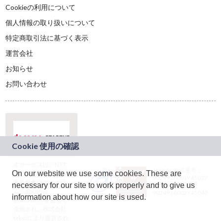
Cookieの利用について
個人情報の取り扱いについて
特定商取引法に基づく表示
運営会社
お知らせ
お問い合わせ
本サービスは、NTT
JASRAC許諾番号：
On our website we use some cookies. These are
ドコモグループの新
9024936001Y45037
規事業創出プログラ
necessary for our site to work properly and to give us
JASRAC許諾番号：
ム「docomo
9024936002Y45040
information about how our site is used.
STARTUP」を通じて
企画され、株式会社
teketにより運営され