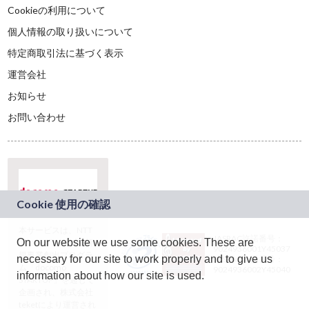
Cookieの利用について
個人情報の取り扱いについて
特定商取引法に基づく表示
運営会社
お知らせ
お問い合わせ
本サービスは、NTT
JASRAC許諾番号：
On our website we use some cookies. These are
ドコモグループの新
9024936001Y45037
規事業創出プログラ
necessary for our site to work properly and to give us
JASRAC許諾番号：
ム「docomo
9024936002Y45040
information about how our site is used.
STARTUP」を通じて
企画され、株式会社
teketにより運営され