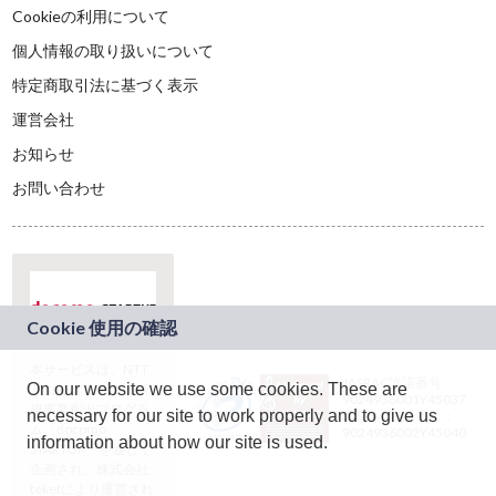
Cookieの利用について
個人情報の取り扱いについて
特定商取引法に基づく表示
運営会社
お知らせ
お問い合わせ
本サービスは、NTT
JASRAC許諾番号：
On our website we use some cookies. These are
ドコモグループの新
9024936001Y45037
規事業創出プログラ
necessary for our site to work properly and to give us
JASRAC許諾番号：
ム「docomo
9024936002Y45040
information about how our site is used.
STARTUP」を通じて
企画され、株式会社
teketにより運営され