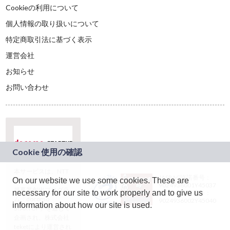
Cookieの利用について
個人情報の取り扱いについて
特定商取引法に基づく表示
運営会社
お知らせ
お問い合わせ
本サービスは、NTT
JASRAC許諾番号：
On our website we use some cookies. These are
ドコモグループの新
9024936001Y45037
規事業創出プログラ
necessary for our site to work properly and to give us
JASRAC許諾番号：
ム「docomo
9024936002Y45040
information about how our site is used.
STARTUP」を通じて
企画され、株式会社
teketにより運営され